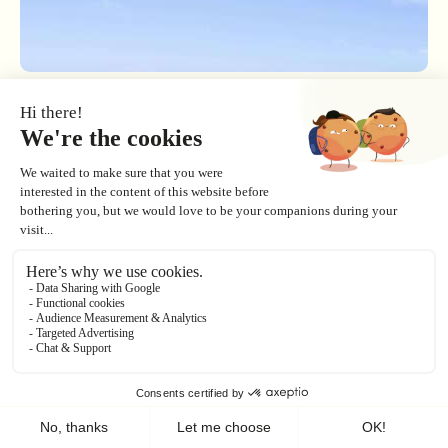
E-pass Loisirs
Une formule d'abonnement avec un accès
libre et illimité à la piscine, à la patinoire et
aux remontées mécaniques (accès VTT inclus)
Tarif unique (à partir de 5 ans)
Les journées d'utilisation sont forcément
consécutives
Pass loisirs 1 à 3 jours
22.00 €
Pass loisirs 1 à 3 jours